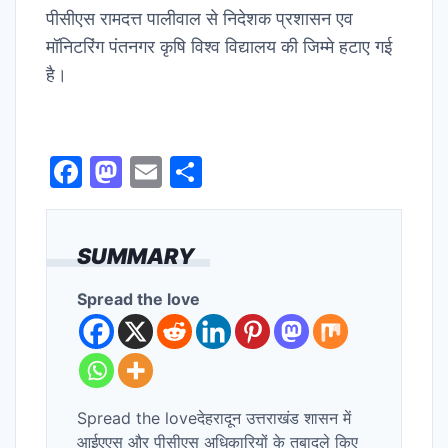
पीसीएस रामदत्त पालीवाल से निदेशक प्रशासन एव
मॉनिटरिंग पंतनगर कृषि विश्व विद्यालय की जिम्मे हटाए गई
है।
F
M
E
S
a
a
m
h
c
st
ai
ar
SUMMARY
e
o
l
e
b
d
Spread the love
o
o
o
n
k
Spread the loveदेहरादून उत्तराखंड शासन में
आईएएस और पीसीएस अधिकारियों के तबादले किए