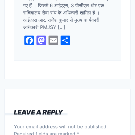
गए हैं । जिसमें 6 आईएएस, 3 पीसीएस और एक
सचिवालय सेवा संघ के अधिकारी शामिल हैं ।
आईएएस आर. राजेश कुमार से मुख्य कार्यकारी
अधिकारी PMJSY […]
F
M
E
S
a
a
m
h
c
st
ai
ar
e
o
l
e
b
d
o
o
o
n
k
LEAVE A REPLY
Your email address will not be published.
Required fields are marked
*