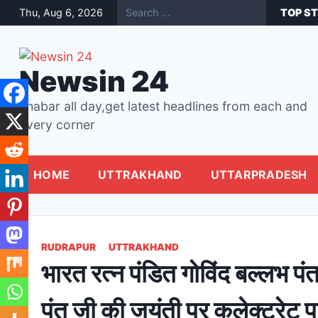
Skip
ीएम धामी, ग्लोबल इन्वेस्टर्स समिट के लिए अब तक हुआ 54550 करोड़ रुपये के निवेश का करार
Thu, Aug 6, 2026
डी.पी.एस रुद्रपुर के छात्रों ने सीए 
TOP ST
to
content
Newsin 24
khabar all day,get latest headlines from each and
every corner
HOME
UTTRAKHAND
UTTARPRADESH
RUDRAPUR
UTTRAKHAND
भारत रत्न पंडित गोविंद बल्लभ पंत
पंत जी की जयंती पर कलेक्ट्रेट पर