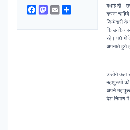
बधाई दी। उन्
F
M
E
S
करना चाहिये
a
a
m
h
जिम्मेदारी क
c
st
ai
ar
कि उनके कार्
e
o
l
e
रहे। पं0 गोव
b
d
अपनाते हुये 
o
o
o
n
k
उन्होने कहा 
महापुरूषो को
अपने महापुरू
देश निर्माण म