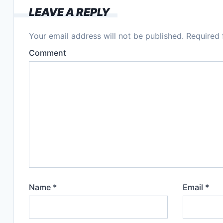
o
LEAVE A REPLY
o
k
Your email address will not be published.
Required 
Comment
Name
*
Email
*