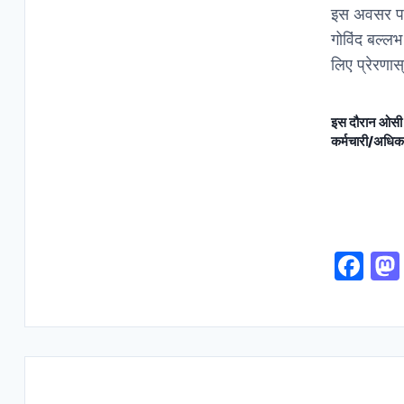
इस अवसर पर 
गोविंद बल्ल
लिए प्रेरणास
इस दौरान ओसी अ
कर्मचारी/अधिक
F
a
c
e
b