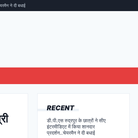
ामी की CSR पहल, रेकिट एवं प्लान इंडिया की ओर से 6 मोबाइल टॉयलेटों को चंपावत किया ग
RECENT
्री
डी.पी.एस रुद्रपुर के छात्रों ने सीए
इंटरमीडिएट में किया शानदार
प्रदर्शन..चेयरमैन ने दी बधाई