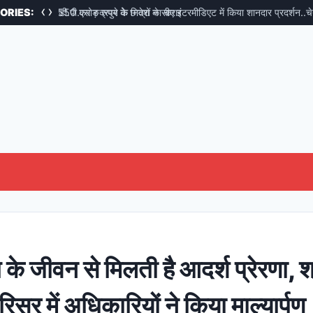
‹
›
इंटरमीडिएट में किया शानदार प्रदर्शन..चेयरमैन ने दी बधाई
ORIES:
सीएम ध
 के जीवन से मिलती है आदर्श प्रेरणा, श
िसर में अधिकारियों ने किया माल्यार्पण