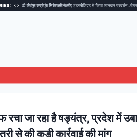
‹
›
क हुआ 54550 करोड़ रुपये के निवेश का करार
RIES:
डी.पी.एस रुद्रपुर के छात्रों ने सीए इंटरमीडिएट में किया शानदार प्रदर्शन..चेयरमैन न
रचा जा रहा है षड्यंत्र, प्रदेश में उब
्री से की कड़ी कार्रवाई की मांग