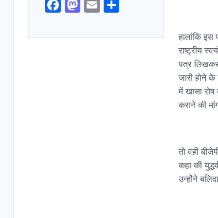
F
M
E
S
a
a
m
h
c
st
ai
ar
हालांकि इस 
e
o
l
e
राष्ट्रीय स्व
b
d
पत्र लिखकर ऐ
जारी होने के
o
o
में खासा रोष
o
n
कराने की मां
k
तो वही बीजेप
कहा की युद्
उन्होंने बलि