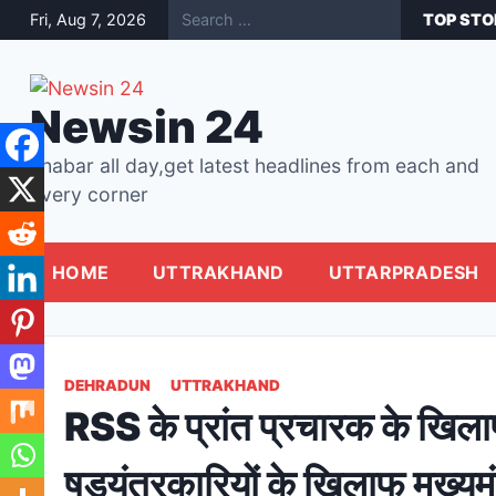
Skip
द
हों से करार करके दुबई से दिल्ली पहुंचे सीएम धामी, ग्लोबल इन्वेस्टर्स समिट के लिए अब त
Fri, Aug 7, 2026
TOP STO
to
content
Newsin 24
khabar all day,get latest headlines from each and
every corner
HOME
UTTRAKHAND
UTTARPRADESH
DEHRADUN
UTTRAKHAND
RSS के प्रांत प्रचारक के खिलाफ 
षड्यंत्रकारियों के खिलाफ मुख्यमंत