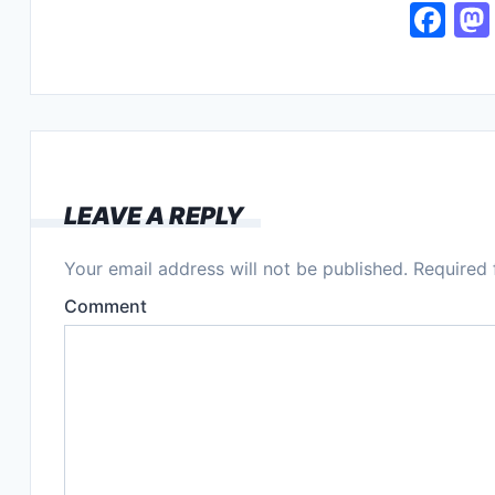
F
a
c
e
b
o
LEAVE A REPLY
o
k
Your email address will not be published.
Required 
Comment