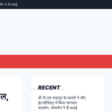
े दी बधाई
सीएम धामी की CSR पहल, रेकिट एवं प्लान इंडिया 
RECENT
ाल,
डी.पी.एस रुद्रपुर के छात्रों ने सीए
इंटरमीडिएट में किया शानदार
प्रदर्शन..चेयरमैन ने दी बधाई